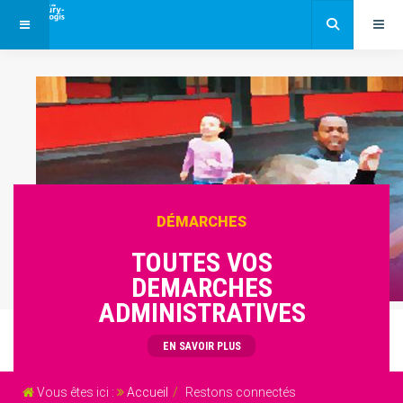
DÉMARCHES
TOUTES VOS
DEMARCHES
ADMINISTRATIVES
EN SAVOIR PLUS
Vous êtes ici :
Accueil
Restons connectés