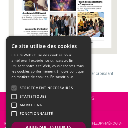
Ce site utilise des cookies
Ce site Web utilise des cookies pour
améliorer l'expérience utilisateur. En
CALENDRIER
utilisant notre site Web, vous acceptez tous
les cookies conformément à notre politique
Samedi
08
Août
Semaine 32 | Dominique
W
Dernier croissant
en matière de cookies.
En savoir plus
STRICTEMENT NÉCESSAIRES
STATISTIQUES
Vous êtes ici :
Accueil
MARCHÉS PUBLICS
Présentation générale
MARKETING
FONCTIONNALITÉ
Mairie de Fleury-Mérogis
- 12 Rue Roger Clavier, 91700 FLEURY-MÉROGIS -
AUTORISER LES COOKIES