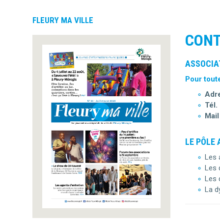
FLEURY MA VILLE
CONT
ASSOCIAT
Pour tout
Adre
Tél. 
Mail 
LE PÔLE
Les 
Les 
Les 
La d