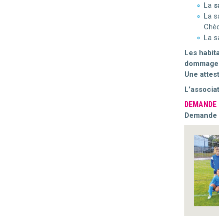
La
s
La s
Chèq
La s
Les habita
dommages 
Une attest
L’associat
DEMANDE D
Demande e