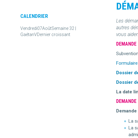
DÉM
CALENDRIER
Les démarc
autres dém
Vendredi
07
Août
Semaine 32 |
vous aider
Gaétan
V
Dernier croissant
DEMANDE 
Subvention
Formulair
Dossier d
Dossier d
La date li
DEMANDE 
Demande e
La s
La s
admi