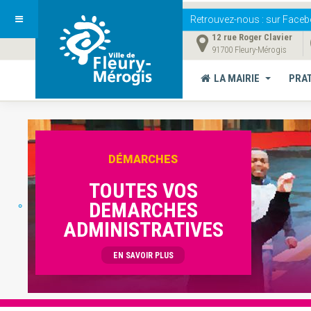
Retrouvez-nous
: sur Faceb
12 rue Roger Clavier
91700 Fleury-Mérogis
LA MAIRIE
PRA
DÉMARCHES
TOUTES VOS
DEMARCHES
ADMINISTRATIVES
EN SAVOIR PLUS
Vous êtes ici :
Accueil
SERVICES MUNICIPAUX
Vie as