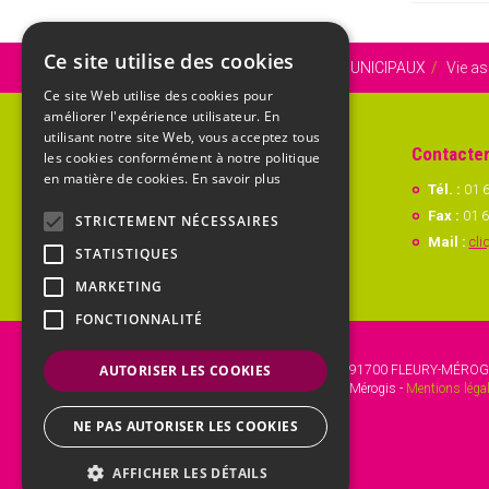
Ce site utilise des cookies
Vous êtes ici :
Accueil
SERVICES MUNICIPAUX
Vie as
Ce site Web utilise des cookies pour
améliorer l'expérience utilisateur. En
utilisant notre site Web, vous acceptez tous
Se rendre à la Mairie
Contacter
les cookies conformément à notre politique
en matière de cookies.
En savoir plus
MAIRIE DE FLEURY-MÉROGIS
Tél. :
01 6
12 rue Roger Clavier
Fax :
01 6
STRICTEMENT NÉCESSAIRES
91700 FLEURY-MÉROGIS
Mail :
cli
STATISTIQUES
MARKETING
FONCTIONNALITÉ
AUTORISER LES COOKIES
Mairie de Fleury-Mérogis
- 12 Rue Roger Clavier, 91700 FLEURY-MÉROG
Copyright © 2017 Site officiel de la mairie de Fleury-Mérogis -
Mentions légal
Gestion web :
kienso.fr
NE PAS AUTORISER LES COOKIES
AFFICHER LES DÉTAILS