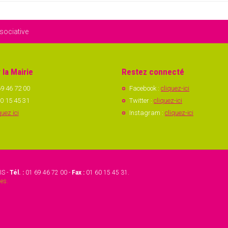
sociative
 la Mairie
Restez connecté
9 46 72 00
Facebook :
cliquez-ici
0 15 45 31
Twitter :
cliquez-ici
quez ici
Instagram :
cliquez-ici
IS -
Tél. :
01 69 46 72 00 -
Fax :
01 60 15 45 31.
es.