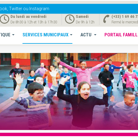
ook, Twitter ou Instagram
Du lundi au vendredi
Samedi
(+33) 1 69 46 7
De 8h30 à 12h et 13h à 17h30
De 9h à 12h
Fermé le mercred
TIQUE
SERVICES MUNICIPAUX
ACTU
PORTAIL FAMILL
sociative