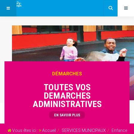
DÉMARCHES
TOUTES VOS
DEMARCHES
ADMINISTRATIVES
EN SAVOIR PLUS
Vous êtes ici :
Accueil
SERVICES MUNICIPAUX
Enfance