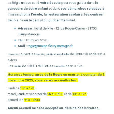
La Régie unique est
à votre écoute
pour vous guider dans
le
parcours de votre enfant
et dans
vos démarches relatives à
l’inscription à l’école, la restauration scolaire, les centres
de loisirs ou le calcul du quotient familial.
Adresse :
hôtel de ville - 12 rue Roger-Clavier - 91700
Fleury-Mérogis.
Tél. :
01 69 46 72 20.
Mail :
regie@mairie-fleury-merogis.fr
ouvert les
de 8h30-12h et de 13h à
Horaires :
mardis, jeudis et vendredis
17h30.
Les
de 13h à 17h30 et les
de 9h à 12h.
lundis
samedis
Horaires temporaires de la Régie en mairie, à compter du 3
novembre 2025, vous serez accueillis les :
lundi de
13h à 17h
;
mardi, jeudi et vendredi de
9h à 11h30
et de
13h à 17h
;
samedi de
9h à 11h30
.
Aucun accueil ne sera accepté au-delà de ces horaires.