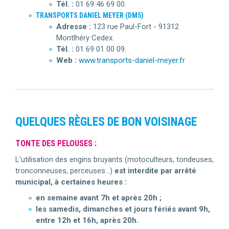
Tél. :
01 69 46 69 00.
TRANSPORTS DANIEL MEYER (DM5)
Adresse :
123 rue Paul-Fort - 91312
Montlhéry Cedex.
Tél. :
01 69 01 00 09.
Web :
www.transports-daniel-meyer.fr
QUELQUES RÈGLES DE BON VOISINAGE
TONTE DES PELOUSES :
L’utilisation des engins bruyants (motoculteurs, tondeuses,
tronconneuses, perceuses…)
est interdite par arrêté
municipal, à certaines heures :
en semaine avant 7h et après 20h ;
les samedis, dimanches et jours fériés avant 9h,
entre 12h et 16h, après 20h.