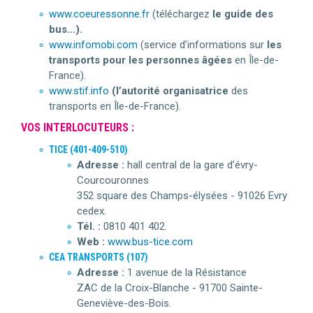
www.coeuressonne.fr
(téléchargez
le guide des
bus…).
www.infomobi.com
(service d’informations sur
les
transports pour les personnes âgées
en Île-de-
France).
www.stif.info
(l’autorité organisatrice
des
transports en Île-de-France).
VOS INTERLOCUTEURS :
TICE (401-409-510)
Adresse :
hall central de la gare d’évry-
Courcouronnes
352 square des Champs-élysées - 91026 Evry
cedex.
Tél. :
0810 401 402.
Web :
www.bus-tice.com
CEA TRANSPORTS (107)
Adresse :
1 avenue de la Résistance
ZAC de la Croix-Blanche - 91700 Sainte-
Geneviève-des-Bois.