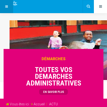
DÉMARCHES
TOUTES VOS
DEMARCHES
ADMINISTRATIVES
EN SAVOIR PLUS
Vous êtes ici :
Accueil
ACTU