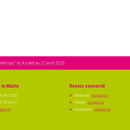
Mérogis" du 4 juillet au 22 août 2026
 la Mairie
Restez connecté
9 46 72 00
Facebook :
cliquez-ici
0 15 45 31
Twitter :
cliquez-ici
quez ici
Instagram :
cliquez-ici