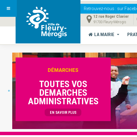
Retrouvez-nous
: sur Faceb
12 rue Roger Clavier
91700 Fleury-Mérogis
LA MAIRIE
PRA
DÉMARCHES
TOUTES VOS
DEMARCHES
ADMINISTRATIVES
EN SAVOIR PLUS
Vous êtes ici :
Accueil
ACTU
"Savourez l'été à Fleury-