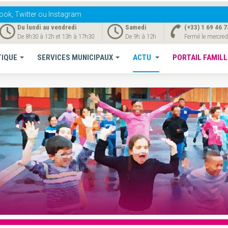
ook, Twitter ou Instagram
Du lundi au vendredi
Samedi
(+33) 1 69 46 7
De 8h30 à 12h et 13h à 17h30
De 9h à 12h
Fermé le mercred
TIQUE
SERVICES MUNICIPAUX
ACTU
PORTAIL FAMILL
Mérogis" du 4 juillet au 22 août 2026