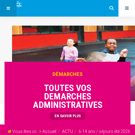
DÉMARCHES
TOUTES VOS
DEMARCHES
ADMINISTRATIVES
EN SAVOIR PLUS
Vous êtes ici :
Accueil
ACTU
6-14 ans / séjours été 2026