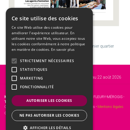
Ce site utilise des cookies
Ce site Web utilise des cookies pour
améliorer l'expérience utilisateur. En
CALENDRIER
utilisant notre site Web, vous acceptez tous
les cookies conformément à notre politique
Jeudi
06
Août
Semaine 32 | Transfiguration
U
Dernier quartier
en matière de cookies.
En savoir plus
STRICTEMENT NÉCESSAIRES
STATISTIQUES
Vous êtes ici :
Accueil
ACTU
"Savourez l'été à Fleury-Mérogis" du 4 juillet au 22 août 2026
MARKETING
FONCTIONNALITÉ
Mairie de Fleury-Mérogis
- 12 Rue Roger Clavier, 91700 FLEURY-MÉROGIS -
AUTORISER LES COOKIES
Tél. :
01 69 46 72 00 -
Fax :
01 60 15 45 31.
Copyright © 2017 Site officiel de la mairie de Fleury-Mérogis -
Mentions légales.
Gestion web :
kienso.fr
NE PAS AUTORISER LES COOKIES
AFFICHER LES DÉTAILS