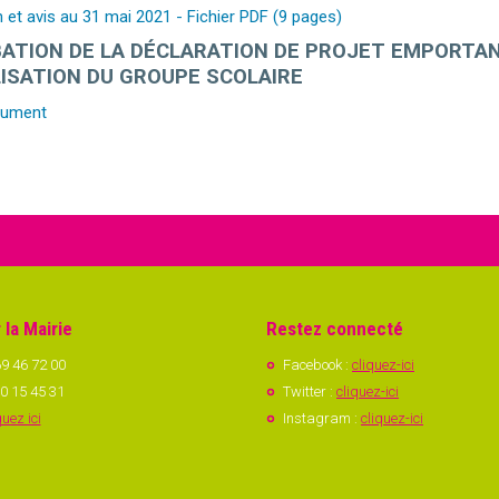
 et avis au 31 mai 2021 - Fichier PDF (9 pages)
ATION DE LA DÉCLARATION DE PROJET EMPORTANT
LISATION DU GROUPE SCOLAIRE
cument
 la Mairie
Restez connecté
9 46 72 00
Facebook :
cliquez-ici
0 15 45 31
Twitter :
cliquez-ici
quez ici
Instagram :
cliquez-ici