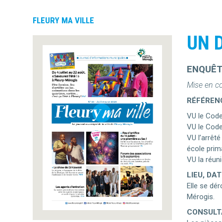
FLEURY MA VILLE
UN 
ENQUÊTE
Mise en co
RÉFÉREN
VU le Code
VU le Code
VU l’arrêté
école prima
VU la réun
LIEU, DA
Elle se dér
Mérogis.
CONSULTA