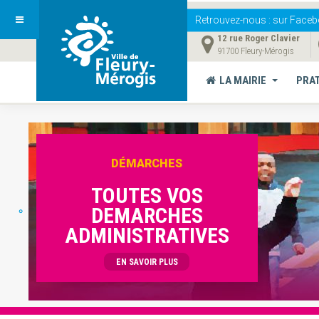
Retrouvez-nous
: sur Faceb
12 rue Roger Clavier
91700 Fleury-Mérogis
LA MAIRIE
PRA
DÉMARCHES
TOUTES VOS
DEMARCHES
ADMINISTRATIVES
EN SAVOIR PLUS
Vous êtes ici :
Accueil
ACTU