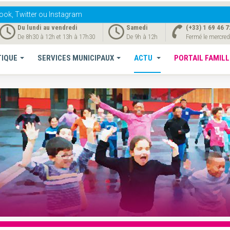
ook, Twitter ou Instagram
Du lundi au vendredi
Samedi
(+33) 1 69 46 7
De 8h30 à 12h et 13h à 17h30
De 9h à 12h
Fermé le mercred
TIQUE
SERVICES MUNICIPAUX
ACTU
PORTAIL FAMILL