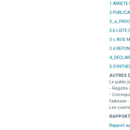
1 ARRETE
2 PUBLIC
3_a_PROC
3 b LISTE
3 c AVIS 
3 d REPO
4_DECLAR
5 SYNTHES
AUTRES D
Le public 
- Registre 
- Correspo
l’adresse :
Les courri
RAPPORT
Rapport au