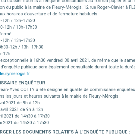
 du dossier soumis à l’enquête consultables au format papier et un r
tion du public à la mairie de Fleury-Mérogis, 12 rue Roger-Clavier à
aux horaires d’ouverture et de fermeture habituels :
30-12h / 13h-17h30
30-12h / 13h-17h30
 fermé
30-12h / 13h-17h30
 8h30-12h / 13h–17h30
h-12h
exceptionnelle à 16h30 vendredi 30 avril 2021, de même que le same
d’enquête publique sera également consultable durant toute la durée de
fleurymerogis.fr
SSAIRE ENQUÊTEUR :
ean-Yves COTTY a été désigné en qualité de commissaire enquêteur. Il
s les jours et heures suivants à la mairie de Fleury-Mérogis :
vril 2021 de 9h à 12h
avril 2021 de 9h à 12h
vril 2021 de 14h30 à 17h30
i 2021 de 14h30 à 17h30
GER LES DOCUMENTS RELATIFS À L'ENQUÊTE PUBLIQUE :