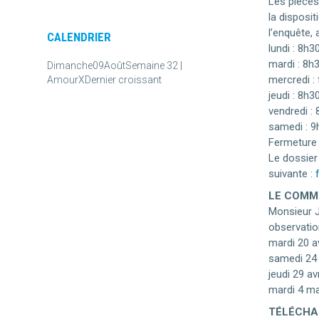
Les pièces
la disposi
l’enquête, 
CALENDRIER
lundi : 8h
mardi : 8h
Dimanche
09
Août
Semaine 32 |
mercredi :
Amour
X
Dernier croissant
jeudi : 8h
vendredi :
samedi : 9
Fermeture 
Le dossier 
suivante :
LE COMMI
Monsieur J
observation
mardi 20 a
samedi 24 
jeudi 29 a
mardi 4 ma
TÉLÉCHAR