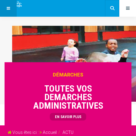
DÉMARCHES
TOUTES VOS
DEMARCHES
ADMINISTRATIVES
EN SAVOIR PLUS
Vous êtes ici :
Accueil
ACTU