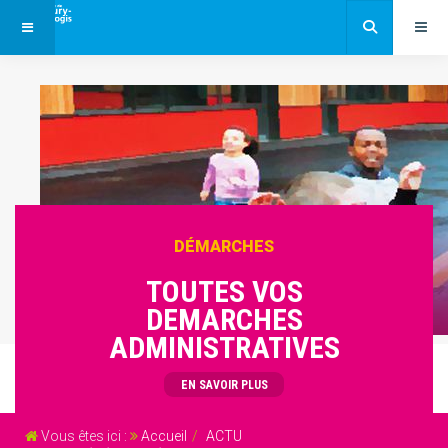
DÉMARCHES
TOUTES VOS
DEMARCHES
ADMINISTRATIVES
EN SAVOIR PLUS
Vous êtes ici :
Accueil
ACTU