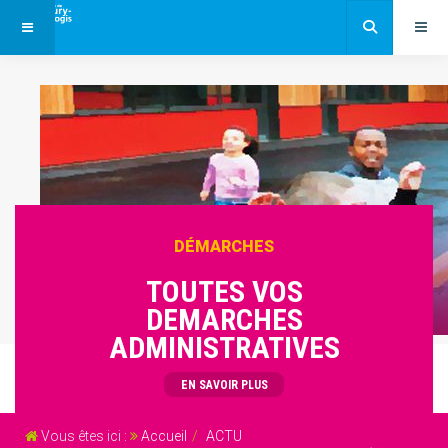
DÉMARCHES
TOUTES VOS
DEMARCHES
ADMINISTRATIVES
EN SAVOIR PLUS
Vous êtes ici :
Accueil
ACTU