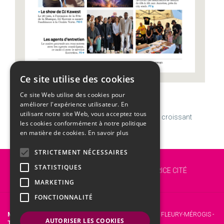
Ce site utilise des cookies
Ce site Web utilise des cookies pour
CALENDRIER
améliorer l'expérience utilisateur. En
utilisant notre site Web, vous acceptez tous
Dimanche
09
Août
Semaine 32 | Amour
X
Dernier croissant
les cookies conformément à notre politique
en matière de cookies.
En savoir plus
STRICTEMENT NÉCESSAIRES
Vous êtes ici :
Accueil
ACTU
STATISTIQUES
OFFRE D'EMPLOI / UN-E COORDINATEUR-TRICE CITÉ
ÉDUCATIVE
MARKETING
FONCTIONNALITÉ
Mairie de Fleury-Mérogis
- 12 Rue Roger Clavier, 91700 FLEURY-MÉROGIS -
AUTORISER LES COOKIES
Tél. :
01 69 46 72 00 -
Fax :
01 60 15 45 31.