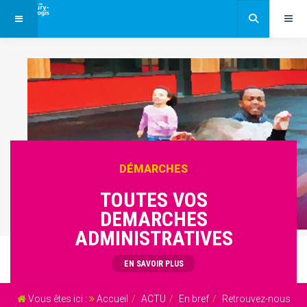
DÉMARCHES
TOUTES VOS
DEMARCHES
ADMINISTRATIVES
EN SAVOIR PLUS
Vous êtes ici :
Accueil
ACTU
En bref
Retrouvez-nous