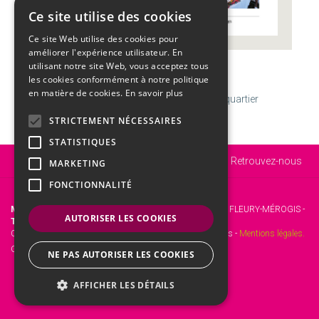
Ce site utilise des cookies
Ce site Web utilise des cookies pour
améliorer l'expérience utilisateur. En
utilisant notre site Web, vous acceptez tous
CALENDRIER
les cookies conformément à notre politique
en matière de cookies.
En savoir plus
Vendredi
07
Août
Semaine 32 | Gaétan
U
Dernier quartier
STRICTEMENT NÉCESSAIRES
STATISTIQUES
Vous êtes ici :
Accueil
ACTU
En bref
Retrouvez-nous
MARKETING
FONCTIONNALITÉ
Mairie de Fleury-Mérogis
- 12 Rue Roger Clavier, 91700 FLEURY-MÉROGIS -
AUTORISER LES COOKIES
Tél. :
01 69 46 72 00 -
Fax :
01 60 15 45 31.
Copyright © 2017 Site officiel de la mairie de Fleury-Mérogis -
Mentions légales.
Gestion web :
kienso.fr
NE PAS AUTORISER LES COOKIES
AFFICHER LES DÉTAILS