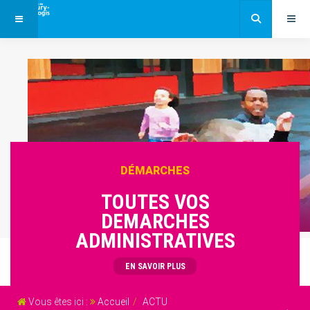
DÉMARCHES
TOUTES VOS
DEMARCHES
ADMINISTRATIVES
EN SAVOIR PLUS
Vous êtes ici :
Accueil
ACTU