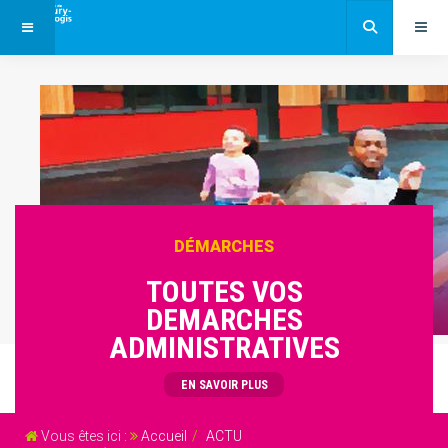
DÉMARCHES
TOUTES VOS
DEMARCHES
ADMINISTRATIVES
EN SAVOIR PLUS
Vous êtes ici :
Accueil
ACTU