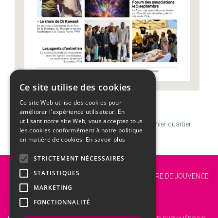
Ce site utilise des cookies
Ce site Web utilise des cookies pour
CALENDRIER
améliorer l'expérience utilisateur. En
utilisant notre site Web, vous acceptez tous
Jeudi
06
Août
Semaine 32 | Transfiguration
T
Dernier quartier
les cookies conformément à notre politique
en matière de cookies.
En savoir plus
STRICTEMENT NÉCESSAIRES
Vous êtes ici :
Accueil
ACTU
STATISTIQUES
FORET RÉGIONALE DE SAINT-EUTROPE | CURE DE JOUVENCE
POUR LES MARES FORESTIÈRES !
MARKETING
FONCTIONNALITÉ