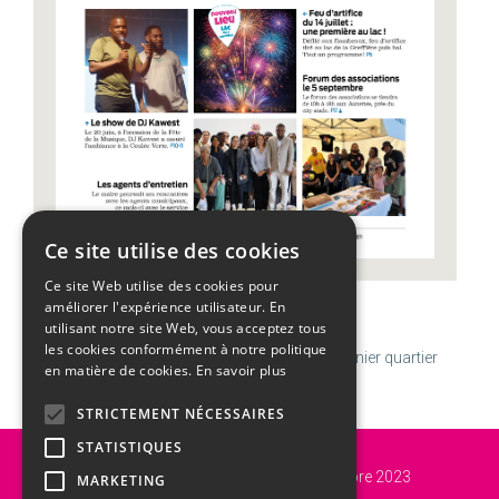
Ce site utilise des cookies
Ce site Web utilise des cookies pour
améliorer l'expérience utilisateur. En
CALENDRIER
utilisant notre site Web, vous acceptez tous
les cookies conformément à notre politique
Jeudi
06
Août
Semaine 32 | Transfiguration
U
Dernier quartier
en matière de cookies.
En savoir plus
STRICTEMENT NÉCESSAIRES
STATISTIQUES
Vous êtes ici :
Accueil
ACTU
Agenda des seniors de septembre à décembre 2023
MARKETING