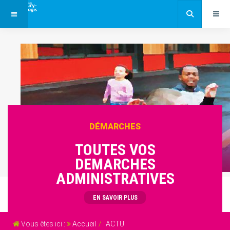
DÉMARCHES
TOUTES VOS
DEMARCHES
ADMINISTRATIVES
EN SAVOIR PLUS
Vous êtes ici :
Accueil
ACTU