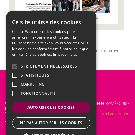
Ce site utilise des cookies
Ce site Web utilise des cookies pour
améliorer l'expérience utilisateur. En
CALENDRIER
utilisant notre site Web, vous acceptez tous
les cookies conformément à notre politique
Jeudi
06
Août
Semaine 32 | Transfiguration
U
Dernier quartier
en matière de cookies.
En savoir plus
STRICTEMENT NÉCESSAIRES
STATISTIQUES
Vous êtes ici :
Accueil
ACTU
SAUVEZ DES VIES, DONNEZ VOTRE SANG !
MARKETING
FONCTIONNALITÉ
Mairie de Fleury-Mérogis
- 12 Rue Roger Clavier, 91700 FLEURY-MÉROGIS -
AUTORISER LES COOKIES
Tél. :
01 69 46 72 00 -
Fax :
01 60 15 45 31.
Copyright © 2017 Site officiel de la mairie de Fleury-Mérogis -
Mentions légales.
Gestion web :
kienso.fr
NE PAS AUTORISER LES COOKIES