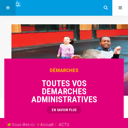
DÉMARCHES
TOUTES VOS
DEMARCHES
ADMINISTRATIVES
EN SAVOIR PLUS
Vous êtes ici :
Accueil
ACTU