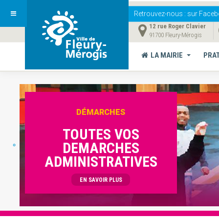
Retrouvez-nous
: sur Faceb
12 rue Roger Clavier
91700 Fleury-Mérogis
LA MAIRIE
PRA
DÉMARCHES
TOUTES VOS
DEMARCHES
ADMINISTRATIVES
EN SAVOIR PLUS
Vous êtes ici :
Accueil
CONTACTS
Petite enfance