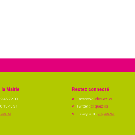
 la Mairie
Restez connecté
9 46 72 00
Facebook :
cliquez-ici
0 15 45 31
Twitter :
cliquez-ici
quez ici
Instagram :
cliquez-ici