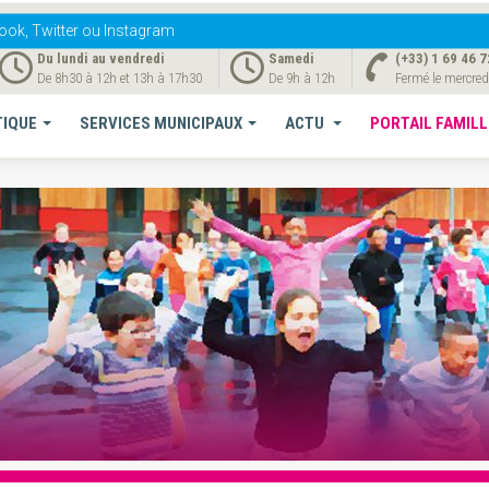
ook, Twitter ou Instagram
Du lundi au vendredi
Samedi
(+33) 1 69 46 7
De 8h30 à 12h et 13h à 17h30
De 9h à 12h
Fermé le mercred
TIQUE
SERVICES MUNICIPAUX
ACTU
PORTAIL FAMILL