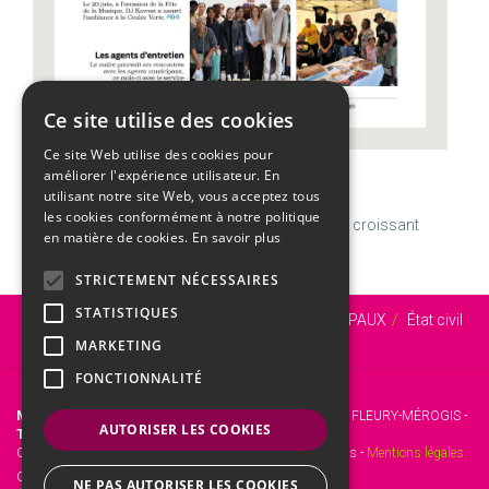
Ce site utilise des cookies
Ce site Web utilise des cookies pour
améliorer l'expérience utilisateur. En
CALENDRIER
utilisant notre site Web, vous acceptez tous
les cookies conformément à notre politique
Dimanche
09
Août
Semaine 32 | Amour
X
Dernier croissant
en matière de cookies.
En savoir plus
STRICTEMENT NÉCESSAIRES
STATISTIQUES
Vous êtes ici :
Accueil
SERVICES MUNICIPAUX
État civil
Contacts en Mairie
MARKETING
FONCTIONNALITÉ
Mairie de Fleury-Mérogis
- 12 Rue Roger Clavier, 91700 FLEURY-MÉROGIS -
AUTORISER LES COOKIES
Tél. :
01 69 46 72 00 -
Fax :
01 60 15 45 31.
Copyright © 2017 Site officiel de la mairie de Fleury-Mérogis -
Mentions légales.
Gestion web :
kienso.fr
NE PAS AUTORISER LES COOKIES