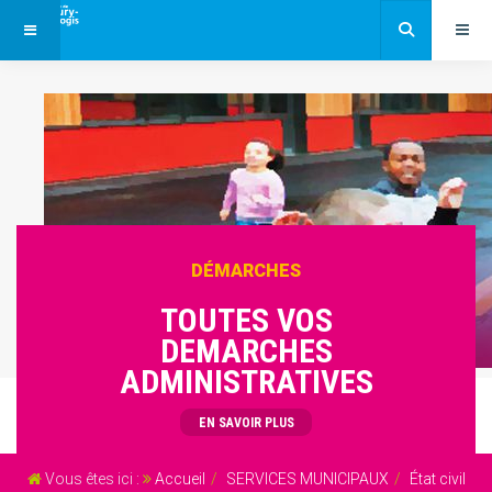
DÉMARCHES
TOUTES VOS
DEMARCHES
ADMINISTRATIVES
EN SAVOIR PLUS
Vous êtes ici :
Accueil
SERVICES MUNICIPAUX
État civil