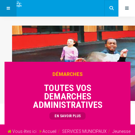
DÉMARCHES
TOUTES VOS
DEMARCHES
ADMINISTRATIVES
EN SAVOIR PLUS
Vous êtes ici :
Accueil
SERVICES MUNICIPAUX
Jeunesse