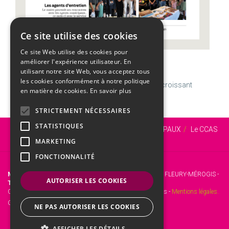
Ce site utilise des cookies
Ce site Web utilise des cookies pour
améliorer l'expérience utilisateur. En
CALENDRIER
utilisant notre site Web, vous acceptez tous
les cookies conformément à notre politique
Vendredi
07
Août
Semaine 32 | Gaétan
V
Dernier croissant
en matière de cookies.
En savoir plus
STRICTEMENT NÉCESSAIRES
STATISTIQUES
Vous êtes ici :
Accueil
SERVICES MUNICIPAUX
Le CCAS
Le dispositif RSA
MARKETING
FONCTIONNALITÉ
Mairie de Fleury-Mérogis
- 12 Rue Roger Clavier, 91700 FLEURY-MÉROGIS -
AUTORISER LES COOKIES
Tél. :
01 69 46 72 00 -
Fax :
01 60 15 45 31.
Copyright © 2017 Site officiel de la mairie de Fleury-Mérogis -
Mentions légales.
Gestion web :
kienso.fr
NE PAS AUTORISER LES COOKIES
AFFICHER LES DÉTAILS