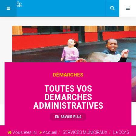
DÉMARCHES
TOUTES VOS
DEMARCHES
ADMINISTRATIVES
EN SAVOIR PLUS
Vous êtes ici :
Accueil
SERVICES MUNICIPAUX
Le CCAS