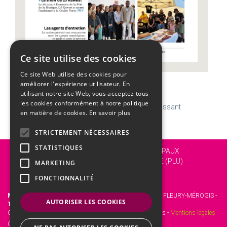
Ce site utilise des cookies
Ce site Web utilise des cookies pour
améliorer l'expérience utilisateur. En
CALENDRIER
utilisant notre site Web, vous acceptez tous
les cookies conformément à notre politique
Lundi
10
Août
Semaine 33 | Laurent
Y
Dernier croissant
en matière de cookies.
En savoir plus
STRICTEMENT NÉCESSAIRES
STATISTIQUES
Vous êtes ici :
Accueil
SERVICES MUNICIPAUX
Urbanisme
LE PLAN LOCAL D’URBANISME (PLU)
MARKETING
FONCTIONNALITÉ
Mairie de Fleury-Mérogis
- 12 Rue Roger Clavier, 91700 FLEURY-MÉROGIS -
AUTORISER LES COOKIES
Tél. :
01 69 46 72 00 -
Fax :
01 60 15 45 31.
Copyright © 2017 Site officiel de la mairie de Fleury-Mérogis -
Mentions légales.
Gestion web :
kienso.fr